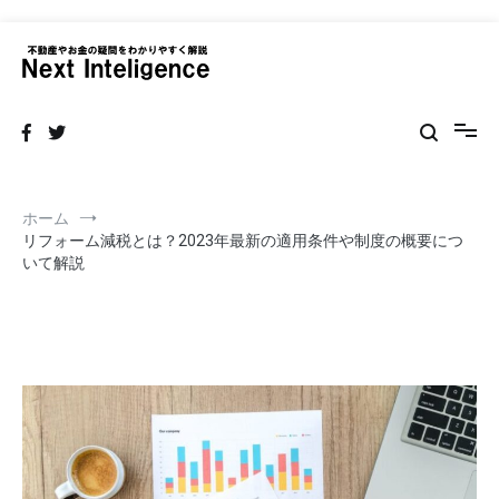
コ
ン
テ
ネクストインテリジェンス 不動産
不動産の売買・賃貸仲介リフォームまで情報サイト
ン
ツ
へ
ス
キ
ッ
ホーム
プ
リフォーム減税とは？2023年最新の適用条件や制度の概要につ
いて解説