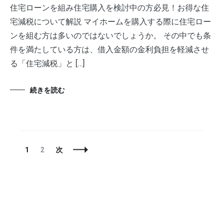
住宅ローンを組み住宅購入を検討中の方必見！お得な住
宅減税について解説 マイホームを購入する際に住宅ロー
ンを組む方は多いのではないでしょうか。 その中でも条
件を満たしている方は、借入金額の金利負担を軽減させ
る「住宅減税」と […]
続きを読む
投
固
固
1
2
次
稿
定
定
ナ
ペ
ペ
ビ
ー
ー
ゲ
ジ
ジ
ー
シ
ョ
ン