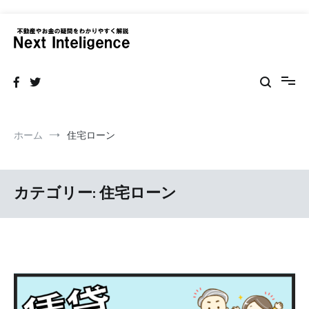
コ
ン
テ
ネクストインテリジェンス 不動産
不動産の売買・賃貸仲介リフォームまで情報サイト
ン
ツ
へ
ス
キ
ッ
ホーム
住宅ローン
プ
カテゴリー:
住宅ローン