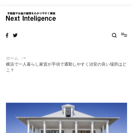
コ
ン
テ
不動産の売買・賃貸仲介リフォームまで情報サイト
ン
ネクストインテリジェンス 不動産
ツ
へ
ス
キ
ッ
ホーム
プ
横浜で一人暮らし家賃が手頃で通勤しやすく治安の良い場所はど
こ？