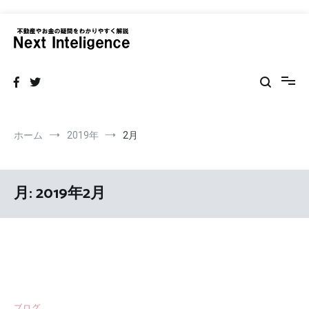
コ
ン
テ
ネクストインテリジェンス 不動産
不動産の売買・賃貸仲介リフォームまで情報サイト
ン
ツ
へ
ス
キ
ッ
ホーム
2019年
2月
プ
月:
2019年2月
ブログ