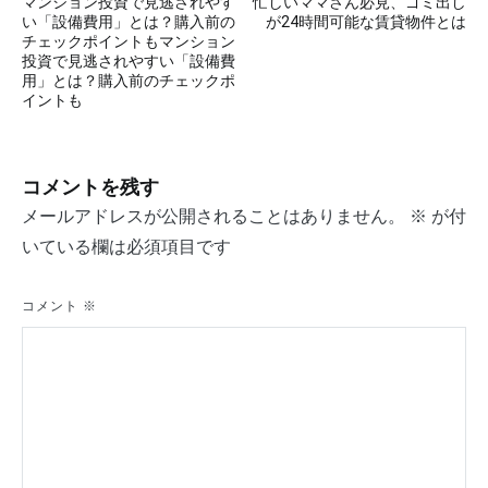
マンション投資で見逃されやす
忙しいママさん必見、ゴミ出し
稿
い「設備費用」とは？購入前の
が24時間可能な賃貸物件とは
チェックポイントもマンション
ナ
投資で見逃されやすい「設備費
用」とは？購入前のチェックポ
ビ
イントも
ゲ
ー
コメントを残す
シ
メールアドレスが公開されることはありません。
※
が付
ョ
いている欄は必須項目です
ン
コメント
※