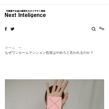
コ
ン
テ
ネクストインテリジェンス 不動産
不動産の売買・賃貸仲介リフォームまで情報サイト
ン
ツ
へ
ス
キ
ッ
ホーム
プ
なぜワンルームマンション投資はやめろと言われるのか？