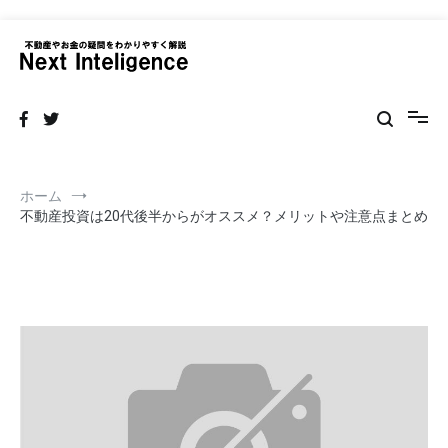
コ
ン
テ
ネクストインテリジェンス 不動産
不動産の売買・賃貸仲介リフォームまで情報サイト
ン
ツ
へ
ス
キ
ッ
ホーム
プ
不動産投資は20代後半からがオススメ？メリットや注意点まとめ