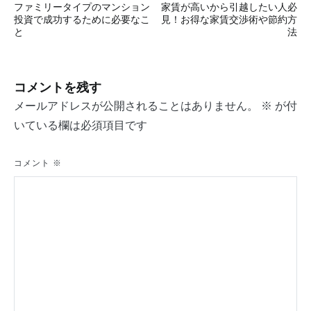
ファミリータイプのマンション
家賃が高いから引越したい人必
稿
投資で成功するために必要なこ
見！お得な家賃交渉術や節約方
と
法
ナ
ビ
コメントを残す
ゲ
メールアドレスが公開されることはありません。
※
が付
ー
いている欄は必須項目です
シ
ョ
コメント
※
ン