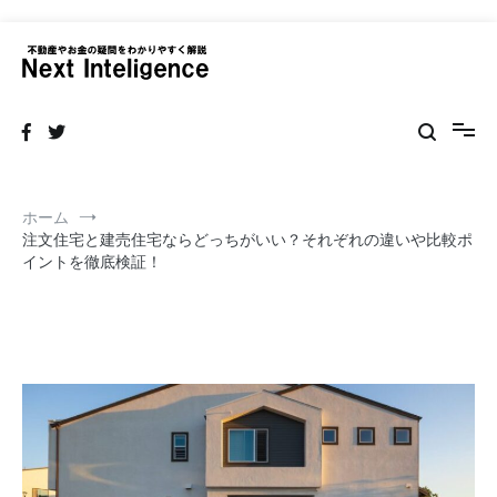
コ
ン
テ
不動産の売買・賃貸仲介リフォームまで情報サイト
ン
ネクストインテリジェンス 不動産
ツ
へ
ス
キ
ッ
ホーム
プ
注文住宅と建売住宅ならどっちがいい？それぞれの違いや比較ポ
イントを徹底検証！