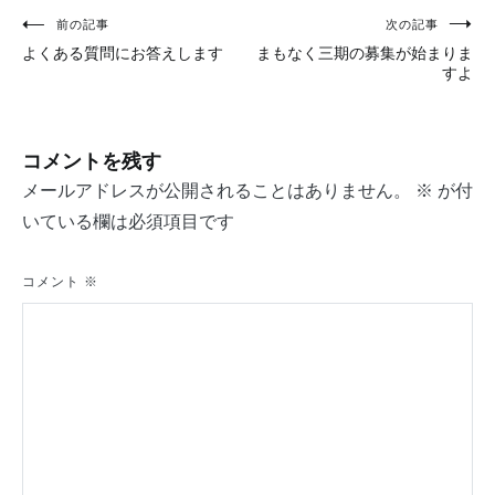
投
前の記事
次の記事
よくある質問にお答えします
まもなく三期の募集が始まりま
稿
すよ
ナ
ビ
コメントを残す
ゲ
メールアドレスが公開されることはありません。
※
が付
ー
いている欄は必須項目です
シ
コメント
※
ョ
ン