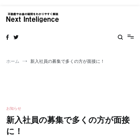
コ
ン
テ
ネクストインテリジェンス 不動産
不動産の売買・賃貸仲介リフォームまで情報サイト
ン
ツ
へ
ス
キ
ッ
ホーム
新入社員の募集で多くの方が面接に！
プ
お知らせ
新入社員の募集で多くの方が面接
に！