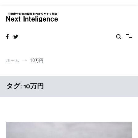
コ
ン
テ
ネクストインテリジェンス 不動産
不動産の売買・賃貸仲介リフォームまで情報サイト
ン
ツ
へ
ス
キ
ッ
ホーム
10万円
プ
タグ:
10万円