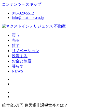
コンテンツへスキップ
045-320-5512
info@next-inte.co.jp
ネクストインテリジェンス 不動産
不動産の売買・賃貸仲介リフォームまで情報サイト
買う
売る
貸す
リノベーション
投資する
お金と制度
暮らす
NEWS
給付金5万円 住民税非課税世帯とは？