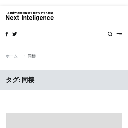
コ
ン
テ
ネクストインテリジェンス 不動産
不動産の売買・賃貸仲介リフォームまで情報サイト
ン
ツ
へ
ス
キ
ッ
ホーム
同棲
プ
タグ:
同棲