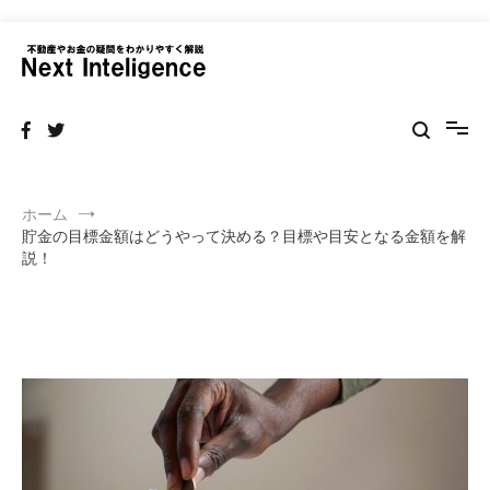
コ
ン
テ
ネクストインテリジェンス 不動産
不動産の売買・賃貸仲介リフォームまで情報サイト
ン
ツ
へ
ス
キ
ッ
ホーム
プ
貯金の目標金額はどうやって決める？目標や目安となる金額を解
説！